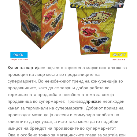
Купишта хартија
се најчесто користена маркетинг алатка за
промоции на лице место во продавниците на
супермаркети. Во неизбежниот тренд на конкуренција во
продавниците, како да се заврши добра работа во
терминалната продажба е неизбежна тема за секоја
продавница во супермаркет. Производ
приказ
е неопходен
канал за терминали на супермаркети. Добриот приказ на
производот може да ја олесни и стимулира желбата на
клиентите да купуваат, а исто така може да го подобри
имиџот на брендот на производите во супермаркетот.
Ова е особено точно за магацинските глави за хартија кои