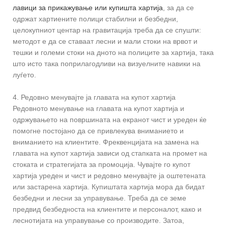
лавици за прикажување или купишта хартија
, за да се
одржат хартиените полици стабилни и безбедни,
целокупниот центар на гравитација треба да се спушти:
методот е да се ставаат лесни и мали стоки на врвот и
тешки и големи стоки на дното на полиците за хартија, така
што исто така поприлагодливи на визуелните навики на
луѓето.
4. Редовно менувајте ја главата на купот хартија
Редовното менување на главата на купот хартија и
одржувањето на површината на екранот чист и уреден ќе
помогне постојано да се привлекува вниманието и
вниманието на клиентите. Фреквенцијата на замена на
главата на купот хартија зависи од стапката на промет на
стоката и стратегијата за промоција. Чувајте го купот
хартија уреден и чист и редовно менувајте ја оштетената
или застарена хартија. Купиштата хартија мора да бидат
безбедни и лесни за управување. Треба да се земе
предвид безбедноста на клиентите и персоналот, како и
леснотијата на управување со производите. Затоа,