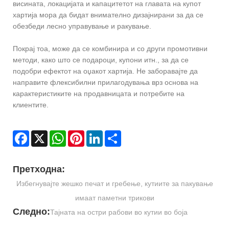
висината, локацијата и капацитетот на главата на купот
хартија мора да бидат внимателно дизајнирани за да се
обезбеди лесно управување и ракување.
Покрај тоа, може да се комбинира и со други промотивни
методи, како што се подароци, купони итн., за да се
подобри ефектот на оџакот хартија. Не заборавајте да
направите флексибилни прилагодувања врз основа на
карактеристиките на продавницата и потребите на
клиентите.
Facebook
X
WhatsApp
Pinterest
LinkedIn
Share
Претходна:
Избегнувајте жешко печат и гребење, кутиите за пакување
имаат паметни трикови
Следно:
Тајната на остри рабови во кутии во боја