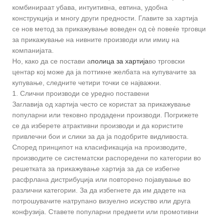
комбинираат убава, интуитивна, евтина, удобна
конструкција и многу други предности. Главите за хартија
се нов метод за прикажување воведен од сè повеќе трговци
за прикажување на нивните производи или имиџ на
компанијата.
Но, како да се постави а
полица за хартија
во трговски
центар кој може да ја поттикне желбата на купувачите за
купување, следните четири точки се најважни.
1. Слични производи се уредно поставени
Заглавија од хартија често се користат за прикажување
популарни или тековно продадени производи. Погрижете
се да изберете атрактивни производи и да користите
привлечни бои и слики за да ја подобрите видливоста.
Според принципот на класификација на производите,
производите се систематски распоредени по категории во
решетката за прикажување хартија за да се избегне
расфрлана дистрибуција или повторено појавување во
различни категории. За да избегнете да им дадете на
потрошувачите натрупано визуелно искуство или друга
конфузија. Ставете популарни предмети или промотивни