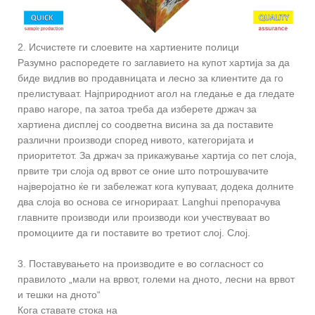
2. Исчистете ги слоевите на хартиените полици
Разумно распоредете го заглавието на купот хартија за да
биде видлив во продавницата и лесно за клиентите да го
прелистуваат. Најприродниот агол на гледање е да гледате
право нагоре, па затоа треба да изберете држач за
хартиена дисплеј со соодветна висина за да поставите
различни производи според нивото, категоријата и
приоритетот. За држач за прикажување хартија со пет слоја,
првите три слоја од врвот се оние што потрошувачите
најверојатно ќе ги забележат кога купуваат, додека долните
два слоја во основа се игнорираат. Langhui препорачува
главните производи или производи кои учествуваат во
промоциите да ги поставите во третиот слој. Слој.
3. Поставувањето на производите е во согласност со
правилото „мали на врвот, големи на дното, лесни на врвот
и тешки на дното“
Кога ставате стока на