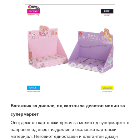
Багажник за дисплеј од картон за десктоп молив за
супермаркет
Овој десктоп картонски држач за молив од супермаркет е
направен од цврст, издржлив и еколошки картонски
материјал. Неговиот едноставен и елегантен дизајн