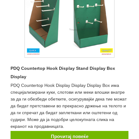
PDQ Countertop Hook Display Stand Display Box
Display
PDQ Countertop Hook Display Display Display Box има
специјализирани куки, слотови или меки влошки внатре
за да ги обезбеди обетките, осигурувајќи дека тие можат
да бидат претставени во прекрасно држење на телото и
да ги спречат да бидат заплеткани или оштетени од
судири. Може да ја подобри целокупната слика на
екранот на продавницата.
Прочитај повеќе