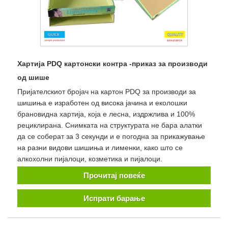
Хартија PDQ картонски контра -приказ за производи
од шише
Пријателскиот бројач на картон PDQ за производи за
шишиња е изработен од висока јачина и еколошки
брановидна хартија, која е лесна, издржлива и 100%
рециклирана. Снимката на структурата не бара алатки
да се соберат за 3 секунди и е погодна за прикажување
на разни видови шишиња и лименки, како што се
алкохолни пијалоци, козметика и пијалоци.
Прочитај повеќе
Испрати барање