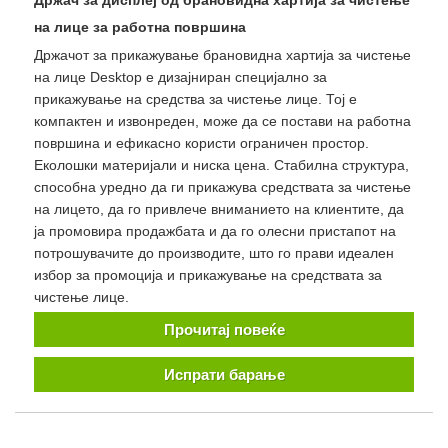
на лице за работна површина
Држачот за прикажување брановидна хартија за чистење
на лице Desktop е дизајниран специјално за
прикажување на средства за чистење лице. Тој е
компактен и извонреден, може да се постави на работна
површина и ефикасно користи ограничен простор.
Еколошки материјали и ниска цена. Стабилна структура,
способна уредно да ги прикажува средствата за чистење
на лицето, да го привлече вниманието на клиентите, да
ја промовира продажбата и да го олесни пристапот на
потрошувачите до производите, што го прави идеален
избор за промоција и прикажување на средствата за
чистење лице.
Прочитај повеќе
Испрати барање