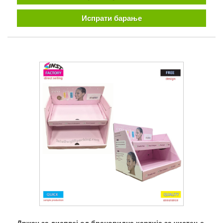
Испрати барање
Држач за дисплеј од брановидна хартија за чистење