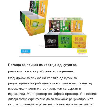
Полица за приказ на хартија од кутии за
рециклирање на работната површина
Овој држач за приказ на хартија од кутии за
рециклирање на работната површина е направен од
висококвалитетни материјали, кои се цврсти и
издржливи. Мал простор не зафаќа простор. Уникатниот
дизајн може ефективно да го прикаже рециклираниот
картон, правејќи го јасно на прв поглед и лесно да се