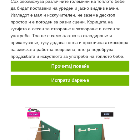
Cox овозможува различните големини на топлото бебе
да бидат поставени на уреден и јасно видлив начин.
Изгледот е мал и исклучителен, не зазема десктоп
простор и е погоден за разни сцени. Корицата на
кутијата е лесен за отворање и затворање и лесен за
употреба. Тоа не е само алатка за складирање и
прикажување, туку додава топла и практична атмосфера
на зимската работна површина, што ја подобрува
продажбата и искуството за употреба на топлото бебе.
Прочитај повеќе
Испрати барање