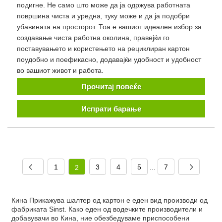
подигне. Не само што може да ја одржува работната
површина чиста и уредна, туку може и да ја подобри
убавината на просторот. Тоа е вашиот идеален избор за
создавање чиста работна околина, правејќи го
поставувањето и користењето на рециклиран картон
поудобно и поефикасно, додавајќи удобност и удобност
во вашиот живот и работа.
Прочитај повеќе
Испрати барање
1
3
4
5
...
7
2
Кина Прикажува шалтер од картон е еден вид производи од
фабриката Sinst. Како еден од водечките производители и
добавувачи во Кина, ние обезбедуваме приспособени